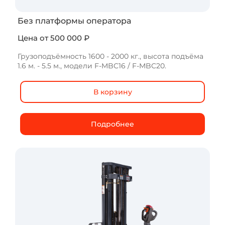
Без платформы оператора
Без платформы оператора
Цена от 500 000 ₽
Цена от 550 000 ₽
Грузоподъёмность 1600 - 2000 кг., высота подъёма
1.6 м. - 5.5 м., модели F-MBC16 / F-MBC20.
Грузоподъёмность 1500 кг., высота подъёма 1.6 м. -
4.8 м., модель F-XEB15.
В корзину
В корзину
Подробнее
Подробнее