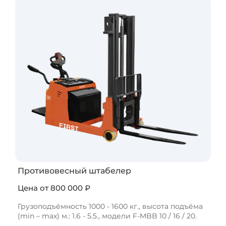
Противовесный штабелер
С платформой оператора
Без платформы оператора
Цена от 800 000 ₽
Цена от 800 000 ₽
Цена от 300 000 ₽
Грузоподъёмность 1000 - 1600 кг., высота подъёма
Грузоподъёмность 2000 кг., Высота подъёма (min –
(min – max) м.: 1.6 - 5.5., модели F-MBB 10 / 16 / 20.
max), м: 1.6 - 5.5, модель F-XE20.
Грузоподъёмность 1200 - 1500 кг., высота подъёма