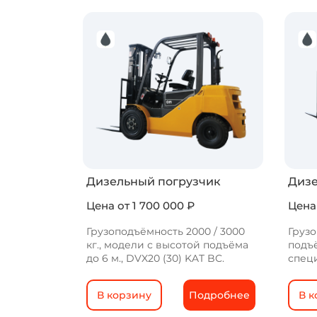
Дизельный погрузчик
Дизе
Цена от 1 700 000 ₽
Цена
Грузоподъёмность 2000 / 3000
Грузо
кг.,
модели с высотой подъёма
подъё
до
6 м., DVX20 (30) KAT BC.
спец
В корзину
Подробнее
В к